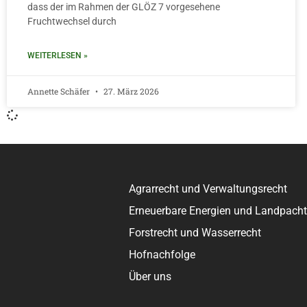
dass der im Rahmen der GLÖZ 7 vorgesehene
Fruchtwechsel durch
WEITERLESEN »
Annette Schäfer
27. März 2026
Agrarrecht und Verwaltungsrecht
Erneuerbare Energien und Landpacht
Forstrecht und Wasserrecht
Hofnachfolge
Über uns