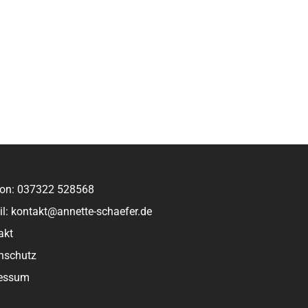
fon: 037322 528568
il: kontakt@annette-schaefer.de
akt
nschutz
essum