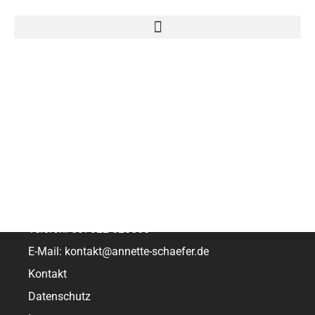
Urteil 1 BvR 97-14 1 BvR 2392-14
Urteil 1 BvR 97-14 1 BvR 2392-14
Agrarrecht und Verwaltungsrecht
Erneuerbare Energien und Landpachtrecht
Forstrecht und Wasserrecht
Hofnachfolge
Über uns
Telefon: 037322 528568
E-Mail: kontakt@annette-schaefer.de
Kontakt
Datenschutz