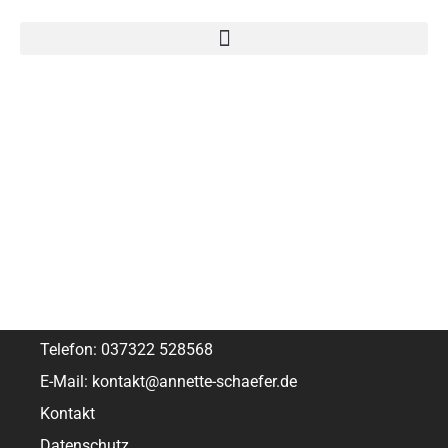
Mähdrescher
Agrarrecht und Verwaltungsrecht
Erneuerbare Energien und Landpachtrecht
Forstrecht und Wasserrecht
Hofnachfolge
Über uns
Telefon: 037322 528568
E-Mail: kontakt@annette-schaefer.de
Kontakt
Datenschutz